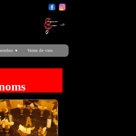
membre
Vente de vins
▼
 noms