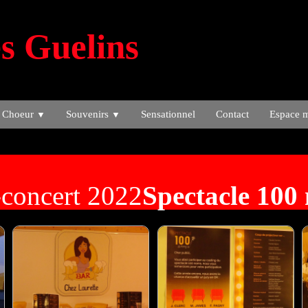
s Guelins
 Choeur
Souvenirs
Sensationnel
Contact
Espace 
▼
▼
-concert 2022
Spectacle 100