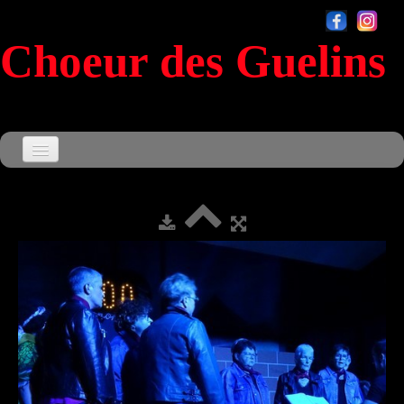
Choeur des Guelins
Accueil
Agenda
▼
Le Choeur
▼
Souvenirs
▼
Sensationnel
Contact