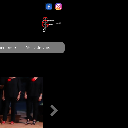
membre
Vente de vins
▼