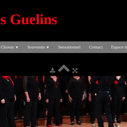
s Guelins
 Choeur
Souvenirs
Sensationnel
Contact
Espace 
▼
▼