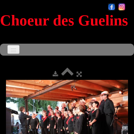
Choeur des Guelins
Accueil
Agenda
▼
Le Choeur
▼
Souvenirs
▼
Sensationnel
Contact