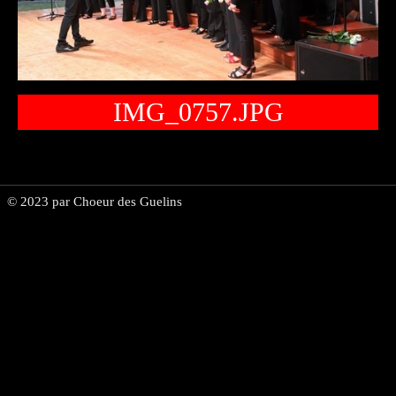
Espace membre
▼
Vente de vins
IMG_0757.JPG
© 2023 par Choeur des Guelins