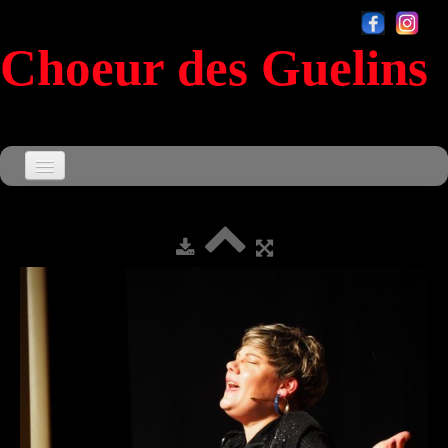
Choeur des Guelins
Accueil
Agenda
▼
Le Choeur
▼
Souvenirs
▼
Sensationnel
Contact