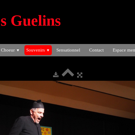
s Guelins
 Choeur
Souvenirs
Sensationnel
Contact
Espace me
▼
▼