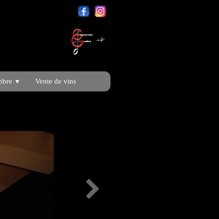
mbre
Vente de vins
▼