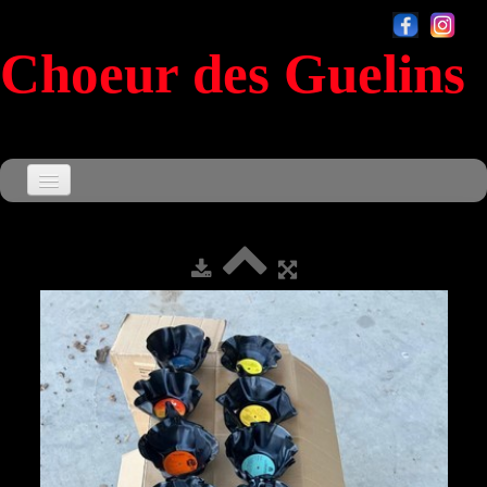
Choeur des Guelins
Accueil
Agenda
▼
Le Choeur
▼
Souvenirs
▼
Sensationnel
Contact