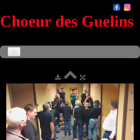
Choeur des Guelins
Accueil
Agenda
▼
Le Choeur
▼
Souvenirs
▼
Sensationnel
Contact