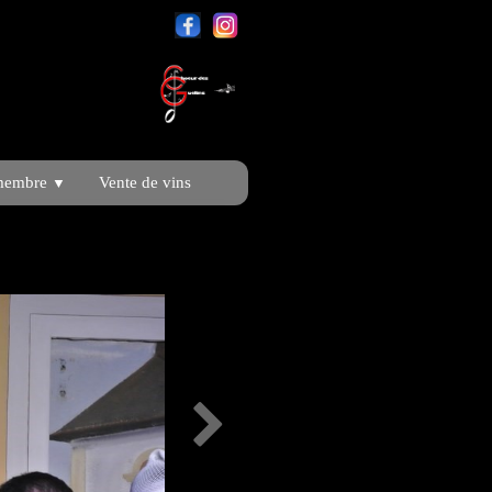
membre
Vente de vins
▼