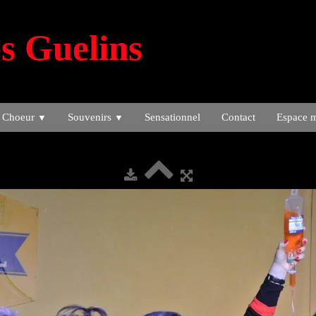
s Guelins
 Choeur
Souvenirs
Sensationnel
Contact
Espace 
▼
▼