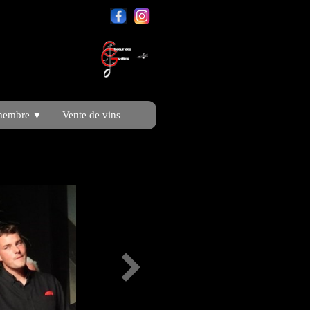
membre
Vente de vins
▼