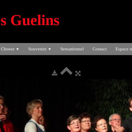
s Guelins
 Choeur
Souvenirs
Sensationnel
Contact
Espace 
▼
▼