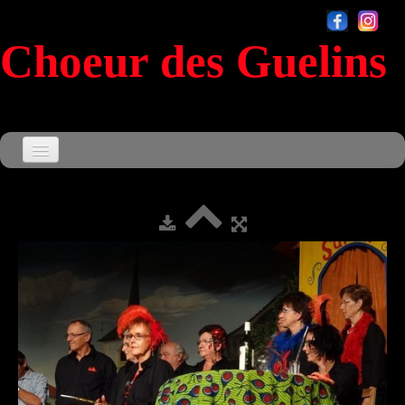
Choeur des Guelins
Accueil
Agenda
▼
Le Choeur
▼
Souvenirs
▼
Sensationnel
Contact